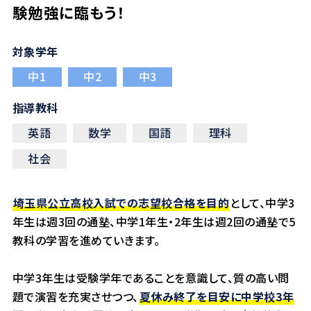
験勉強に臨もう！
対象学年
中1
中2
中3
指導教科
英語
数学
国語
理科
社会
埼玉県公立高校入試での志望校合格を目的
として、中学3
年生は週3回の通塾、中学1年生・2年生は週2回の通塾で5
教科の学習を進めていきます。
中学3年生は受験学年であることを意識して、質の高い問
題で演習を充実させつつ、
夏休み終了を目安に中学校3年