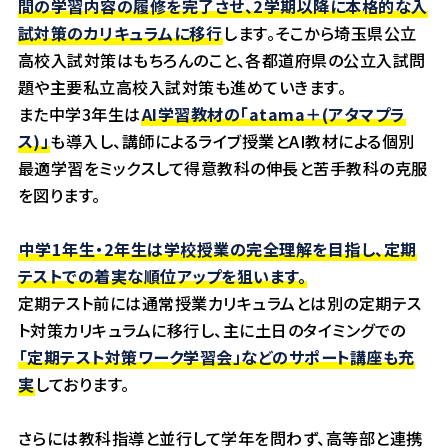
間の学習内容の履修を完了させ、2学期以降に本格的な入
試対策のカリキュラムに移行
します。そこから埼玉県公立
高校入試対策はもちろんのこと、各都道府県の公立入試問
題や主要私立高校入試対策も進めていきます。
また中学3年生は
AI学習教材の「atama＋(アタマプラ
ス)」
も導入し、講師によるライブ授業とAI教材による個別
最適学習をミックスして得意教科の伸長と苦手教科の克服
を図ります。
中学1年生・2年生は学校授業の完全理解を目指し、定期
テストでの着実な順位アップを狙います。
定期テスト前には通常授業カリキュラムとは別の定期テス
ト対策カリキュラムに移行し、主に土日のタイミングでの
「定期テスト対策ワーク学習会」などのサポート講座も充
実
しております。
さらには教科指導と並行して学年を問わず、高等部と連携